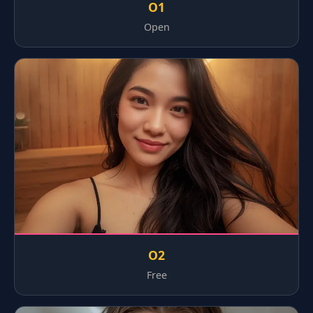
O1
Open
O2
Free