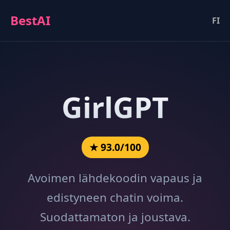
BestAI
FI
GirlGPT
★ 93.0/100
Avoimen lähdekoodin vapaus ja
edistyneen chatin voima.
Suodattamaton ja joustava.