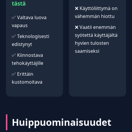
tästä
❌ Käyttöliittymä on
vähemmän hiottu
✅ Valtava luova
vapaus
❌ Vaatii enemmän
syötettä käyttäjältä
✅ Teknologisesti
hyvien tulosten
edistynyt
saamiseksi
✅ Kiinnostava
tehokäyttäjille
✅ Erittäin
kustomoitava
Huippuominaisuudet